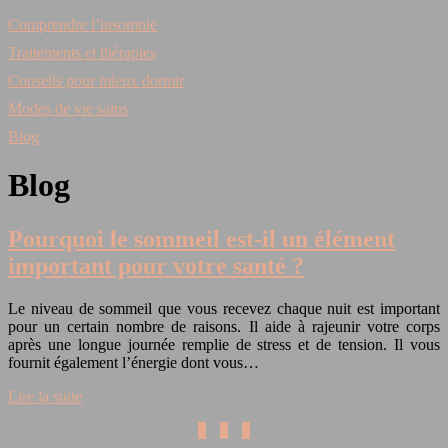
Comprendre l’insomnie
Traitements et thérapies
Conseils pour mieux dormir
Modes de vie sains
Blog
Blog
Pourquoi le sommeil est-il un élément
important pour votre santé ?
Le niveau de sommeil que vous recevez chaque nuit est important
pour un certain nombre de raisons. Il aide à rajeunir votre corps
après une longue journée remplie de stress et de tension. Il vous
fournit également l’énergie dont vous…
Lire la suite
1
2
3