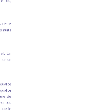
re cou,
 le lin
s nuits
eil. Un
pour un
qualité
qualité
erie de
rences
 que le