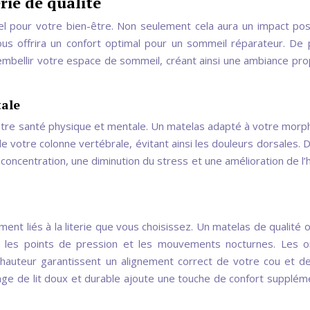
rie de qualité
iel pour votre bien-être. Non seulement cela aura un impact posi
us offrira un confort optimal pour un sommeil réparateur. De p
’embellir votre espace de sommeil, créant ainsi une ambiance pro
tale
s votre santé physique et mentale. Un matelas adapté à votre morp
 votre colonne vertébrale, évitant ainsi les douleurs dorsales. D
 concentration, une diminution du stress et une amélioration de l
ment liés à la literie que vous choisissez. Un matelas de qualité o
si les points de pression et les mouvements nocturnes. Les or
auteur garantissent un alignement correct de votre cou et d
 linge de lit doux et durable ajoute une touche de confort supplém