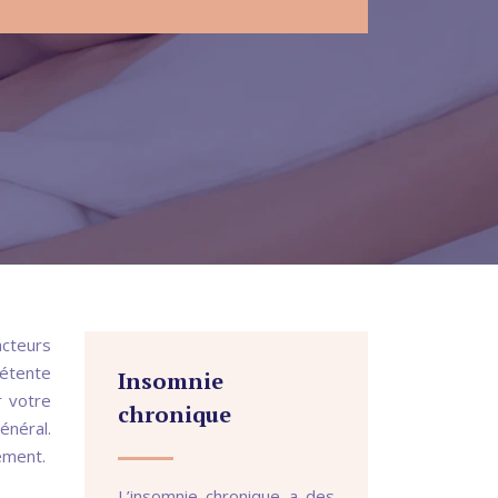
acteurs
détente
Insomnie
r votre
chronique
énéral.
ement.
L’insomnie chronique a des