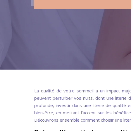
La qualité de votre sommeil a un impact maje
peuvent perturber vos nuits, dont une literie 
profonde, investir dans une literie de qualité 
bien-être, en mettant l’accent sur les bénéfic
Découvrons ensemble comment choisir une liter