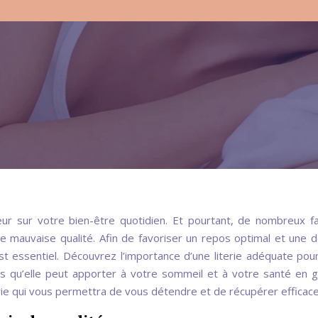
ur sur votre bien-être quotidien. Et pourtant, de nombreux f
de mauvaise qualité. Afin de favoriser un repos optimal et une 
est essentiel. Découvrez l’importance d’une literie adéquate pou
es qu’elle peut apporter à votre sommeil et à votre santé en g
ie qui vous permettra de vous détendre et de récupérer efficac