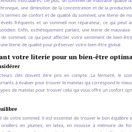
tensions musculaires. De plus, un sommeil de mauvaise qualité d
chronique, une diminution de la concentration et de la productivité
 En termes de confort et de qualité du sommeil, une literie de m
 réveils fréquents et un sommeil non réparateur, ce qui peut a
uotidien. Enfin, esthétiquement parlant, une literie de mauvaise 
 de sommeil, ce qui peut affecter votre sentiment de bien-êtr
s une literie de qualité pour préserver votre bien-être global.
ant votre literie pour un bien-être optim
nsidérer
cteurs clés doivent être pris en compte. La fermeté, le sout
portants à évaluer pour trouver le matelas qui correspond le mieu
ypes de matelas pour trouver celui qui vous offre un confort opt
uilibre
ité de votre sommeil. Il est essentiel de trouver le bon équilibre e
es oreillers en plumes, en latex, en mousse à mémoire de fo