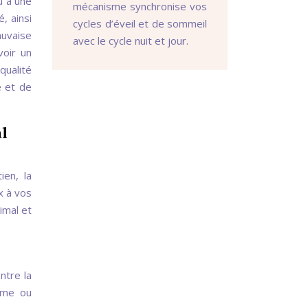
û à une
mécanisme synchronise vos
, ainsi
cycles d’éveil et de sommeil
auvaise
avec le cycle nuit et jour.
voir un
qualité
e et de
al
ien, la
x à vos
imal et
ntre la
rme ou