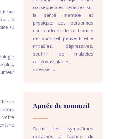
conséquences néfastes sur
tif sur
la santé mentale et
lus, la
physique. Les personnes
pice au
qui souffrent de ce trouble
de sommeil peuvent être
irritables, dépressives,
souffrir de maladies
hologie
cardiovasculaires,
e plus,
stresser…
’humeur
ffre un
Apnée de sommeil
eillers
e votre
entaire
Parmi les symptômes
rattachés à l’apnée du