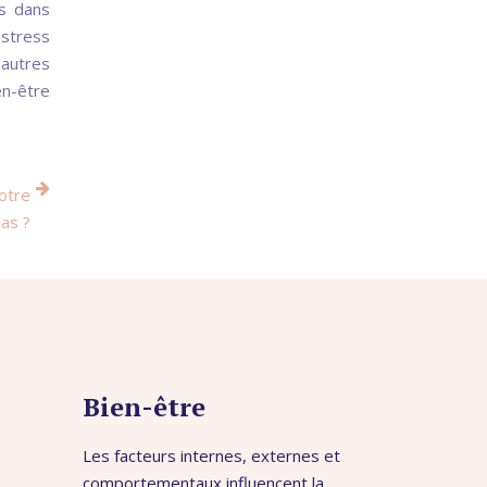
fs dans
 stress
 autres
en-être
otre
las ?
Bien-être
Les facteurs internes, externes et
comportementaux influencent la