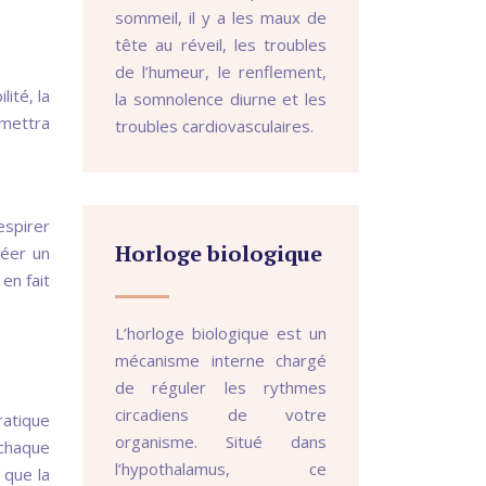
sommeil, il y a les maux de
tête au réveil, les troubles
de l’humeur, le renflement,
ité, la
la somnolence diurne et les
mettra
troubles cardiovasculaires.
espirer
Horloge biologique
réer un
en fait
L’horloge biologique est un
mécanisme interne chargé
de réguler les rythmes
circadiens de votre
ratique
organisme. Situé dans
 chaque
l’hypothalamus, ce
 que la