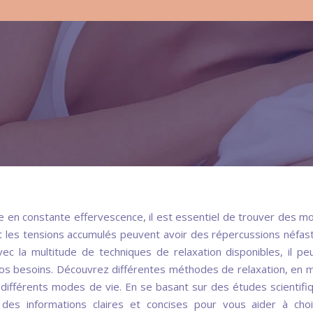
e en constante effervescence, il est essentiel de trouver des 
 et les tensions accumulés peuvent avoir des répercussions néfas
ec la multitude de techniques de relaxation disponibles, il pe
 à vos besoins. Découvrez différentes méthodes de relaxation, en 
é à différents modes de vie. En se basant sur des études scientifi
es informations claires et concises pour vous aider à choi