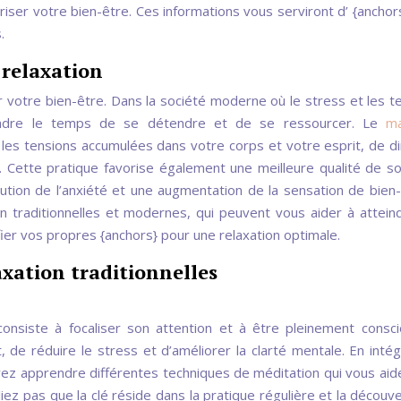
riser votre bien-être. Ces informations vous serviront d’ {anchor
.
 relaxation
r votre bien-être. Dans la société moderne où le stress et les t
rendre le temps de se détendre et de se ressourcer. Le
m
les tensions accumulées dans votre corps et votre esprit, de d
ur. Cette pratique favorise également une meilleure qualité de s
ution de l’anxiété et une augmentation de la sensation de bien-ê
 traditionnelles et modernes, qui peuvent vous aider à attein
fier vos propres {anchors} pour une relaxation optimale.
axation traditionnelles
consiste à focaliser son attention et à être pleinement consc
t, de réduire le stress et d’améliorer la clarté mentale. En intég
ez apprendre différentes techniques de méditation qui vous aid
iez pas que la clé réside dans la pratique régulière et la découv