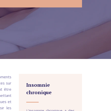
moments
tes sur
Insomnie
ut être
chronique
mettant
ques et
sir les
L’insomnie chronique a des