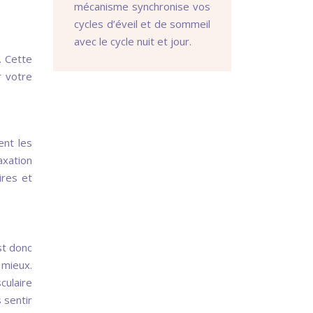
mécanisme synchronise vos
cycles d’éveil et de sommeil
avec le cycle nuit et jour.
. Cette
r votre
ent les
axation
ires et
st donc
 mieux.
culaire
 sentir