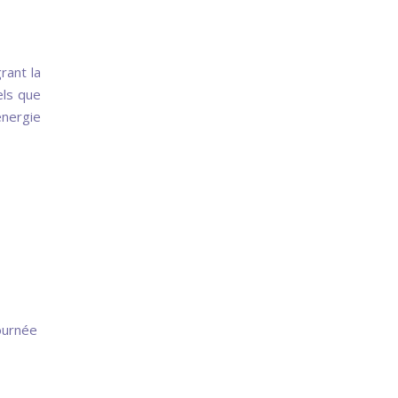
rant la
els que
énergie
journée