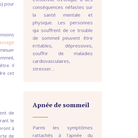
s} pour
conséquences néfastes sur
la santé mentale et
physique. Les personnes
qui souffrent de ce trouble
ensions
de sommeil peuvent être
assage
irritables, dépressives,
iminuer
souffrir de maladies
ommeil,
cardiovasculaires,
tre. Il
stresser…
dre cet
Apnée de sommeil
ient de
rant le
Parmi les symptômes
eront à
rattachés à l’apnée du
erte de